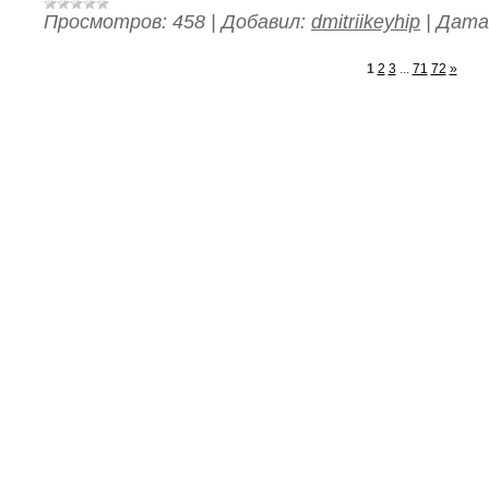
Просмотров:
458
|
Добавил:
dmitriikeyhip
|
Дата
1
2
3
...
71
72
»