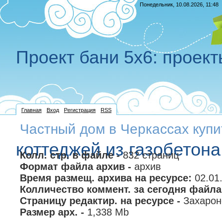
Понедельник, 10.08.2026, 11:48
Проект бани 5х6: проек
Главная
Вход
Регистрация
RSS
Частный дом в Черкассах купи
коттеджей из газобетона
Колл. стр. в файле -
832 страниц
Формат файла архив -
архив
Время размещ. архива на ресурсе:
02.01
Колличество коммент. за сегодня файла
Страницу редактир. на ресурсе -
Захарон
Размер арх. -
1,338 Mb